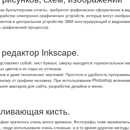
 как бухгалтерские отчеты, требуется графическое оформление в 
зработки электронно-графических устройств, которые могут изобр
ументов в центральном устройстве ЭВМ конструирующий и видои
ь графический процессор.
редактор Inkscape.
дставляет собой: лист бумаги, сверху находится горизонтальное м
х цветов и их пара их оттенков.
ов и даже технических чертежей. Простота и удобность программы 
екому от графики человеку. При использовании Photoshop возника
ания аватаров для сайта, разработки дизайна и меню.
вливающая кисть.
рафии тратилось очень много времени. Фотографы тоже занимались
p, люди использовали очень сложные, и в то время дорогие методы