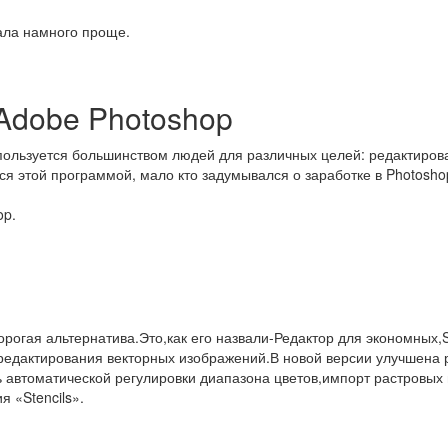
тала намного проще.
 Adobe Photoshop
пользуется большинством людей для различных целей: редактирова
ся этой программой, мало кто задумывался о заработке в Photoshop
op.
орогая альтернатива.Это,как его назвали-Редактор для экономных,
редактирования векторных изображений.В новой версии улучшена 
ь автоматической регулировки диапазона цветов,импорт растровых
 «Stencils».