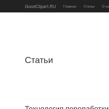
GoodClipart.RU
Главная
Статьи
О н
Статьи
Технология переработки